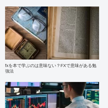
fxを本で学ぶのは意味ない？FXで意味がある勉
強法