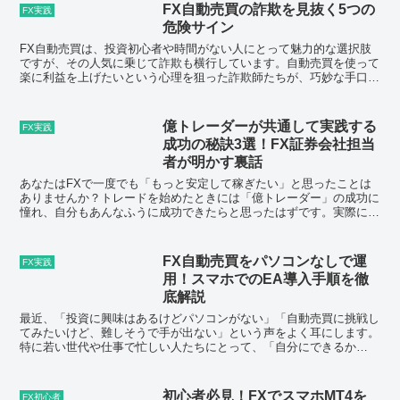
FX自動売買の詐欺を見抜く5つの
FX実践
危険サイン
FX自動売買は、投資初心者や時間がない人にとって魅力的な選択肢
ですが、その人気に乗じて詐欺も横行しています。自動売買を使って
楽に利益を上げたいという心理を狙った詐欺師たちが、巧妙な手口で
資金を狙っています。本記事では、詐欺を見抜くために知っ...
億トレーダーが共通して実践する
FX実践
成功の秘訣3選！FX証券会社担当
者が明かす裏話
あなたはFXで一度でも「もっと安定して稼ぎたい」と思ったことは
ありませんか？トレードを始めたときには「億トレーダー」の成功に
憧れ、自分もあんなふうに成功できたらと思ったはずです。実際に、
多くのトレーダーが同じように大きな夢を抱いてスタートし...
FX自動売買をパソコンなしで運
FX実践
用！スマホでのEA導入手順を徹
底解説
最近、「投資に興味はあるけどパソコンがない」「自動売買に挑戦し
てみたいけど、難しそうで手が出ない」という声をよく耳にします。
特に若い世代や仕事で忙しい人たちにとって、「自分にできるか
な？」と感じるのは当然のことです。パソコンを持っていない人...
初心者必見！FXでスマホMT4を
FX初心者