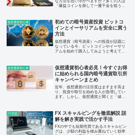
な方法を思い浮かべますか？多くの人は
「爆益コインを探して一攫千金を狙う」
というイメージを持つかもしれません。
しかし、それは正直なところ、非常にリ
スクの高い方法です。仮想通貨の世界で
初めての暗号資産投資 ビットコ
仮想通貨初心者
着実に収入を作るためには...
インとイーサリアムを安全に買う
方法
仮想通貨（暗号資産）への投資が話題に
なっている今、ビットコインやイーサリ
アムを始めて購入してみようと考えてい
る人も多いでしょう。しかし「投資は難
しそう」「どうやって買えばいいのかわ
からない」といった不安もあるかもしれ
仮想通貨初心者必見！今すぐお得
仮想通貨初心者
ません。そこでこの記事で...
に始められる国内暗号通貨取引所
キャンペーンまとめ
近年、仮想通貨の注目度はますます高ま
り、投資や取引を始める人が急増してい
ます。しかし、仮想通貨と聞くと「値動
きが激しい」「難しそう」と感じる方も
多いかもしれません。そんな初心者の方
でも、今ならお得に仮想通貨を始められ
FX スキャルピングを徹底解説 誤
FX実践
るキャンペーンが多数実施...
解を解き実践で活かす手法
FXの中でも短期売買であるスキャルピン
グは、少額の利益を積み重ねていく効率