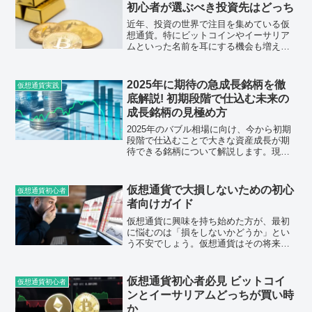
初心者が選ぶべき投資先はどっち
近年、投資の世界で注目を集めている仮
想通貨。特にビットコインやイーサリア
ムといった名前を耳にする機会も増えて
きました。一方で、伝統的な投資方法と
して長い歴史を持つ株式投資も根強い人
気があります。では、株と仮想通貨、初
2025年に期待の急成長銘柄を徹
仮想通貨実践
心者が始めるならどちらが...
底解説! 初期段階で仕込む未来の
成長銘柄の見極め方
2025年のバブル相場に向け、今から初期
段階で仕込むことで大きな資産成長が期
待できる銘柄について解説します。現在
の市場動向を踏まえた上で、これから注
目すべき分野や銘柄を紹介し、さらにそ
の見極め方について具体的にお伝えしま
仮想通貨で大損しないための初心
仮想通貨初心者
す。将来性のある銘柄...
者向けガイド
仮想通貨に興味を持ち始めた方が、最初
に悩むのは「損をしないかどうか」とい
う不安でしょう。仮想通貨はその将来性
や成長性に注目が集まる一方で、リスク
も高い世界です。このブログでは、初心
者が仮想通貨投資を始める際によくある
仮想通貨初心者必見 ビットコイ
仮想通貨初心者
失敗とその回避方法を詳し...
ンとイーサリアムどっちが買い時
か