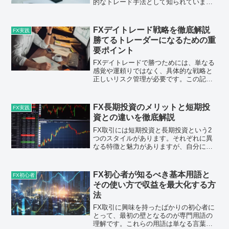
的なトレード手法として知られていま
す。しかし、多くの人がスキャルピング
に対して誤解を持っているのも事実で
す。「秒単位で利益を出すために反射神
FXデイトレード戦略を徹底解説
FX実践
経が必要」「トレードがギャ...
勝てるトレーダーになるための重
要ポイント
FXデイトレードで勝つためには、単なる
感覚や運頼りではなく、具体的な戦略と
正しいリスク管理が必要です。この記事
では、実際にFXで成功を収めた経験をも
とに、デイトレードで勝てるようになっ
た5つの重要ポイントについて詳しく解説
FX長期投資のメリットと短期投
FX実践
します。これまでト...
資との違いを徹底解説
FX取引には短期投資と長期投資という2
つのスタイルがあります。それぞれに異
なる特徴と魅力がありますが、自分に合
った方法を選ぶためには、それぞれのメ
リットとデメリットをしっかり理解する
ことが重要です。本記事では、長期投資
FX初心者が知るべき基本用語と
FX初心者
の特性とその魅力に焦点...
その使い方で収益を最大化する方
法
FX取引に興味を持ったばかりの初心者に
とって、最初の壁となるのが専門用語の
理解です。これらの用語は単なる言葉で