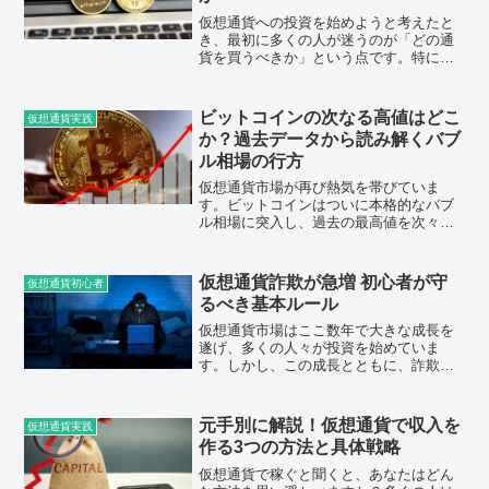
仮想通貨への投資を始めようと考えたと
き、最初に多くの人が迷うのが「どの通
貨を買うべきか」という点です。特にビ
ットコインとイーサリアムは知名度も高
く、多くの投資家から注目されているた
め、どちらに投資すべきか悩んでしまう
ビットコインの次なる高値はどこ
仮想通貨実践
ことがよくあります。結論...
か？過去データから読み解くバブ
ル相場の行方
仮想通貨市場が再び熱気を帯びていま
す。ビットコインはついに本格的なバブ
ル相場に突入し、過去の最高値を次々に
更新している状況です。この中で多くの
投資家が抱える疑問が、「どこで利確す
ればよいのか」ということではないでし
仮想通貨詐欺が急増 初心者が守
仮想通貨初心者
ょうか。そして、このバブル...
るべき基本ルール
仮想通貨市場はここ数年で大きな成長を
遂げ、多くの人々が投資を始めていま
す。しかし、この成長とともに、詐欺行
為も急増しています。特に初心者は、そ
の知識不足を狙われやすく、被害に遭う
ケースが多く見られます。本記事では、
元手別に解説！仮想通貨で収入を
仮想通貨実践
初心者が仮想通貨詐欺に巻き...
作る3つの方法と具体戦略
仮想通貨で稼ぐと聞くと、あなたはどん