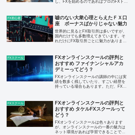
し、FXを始めるのであればプロのFXトレ
ーダーの手法を真似た方が稼げそうな気
がするでしょう。今回はプロのFXトレー
ダーの取引手法を5人のプロトレーダーか
嘘のない大衆心理とらえたＦＸ口
FX初心者
らご紹介します...
座 ボーナスばかりじゃない魅力
世界的に見るとFX取引所は多いですが、
国内だけでも多数増えてきています。そ
れだけにFX取引所ごとに魅力がありま
す。特に大手や老舗とも言われるFX取引
所は人気の傾向があります。今回はFX初
心者から上級者までおすすめできるFX取
FXオンラインスクールの評判と
FXスクール
引所を6社ご紹介...
おすすめ ファイナンシャルアカ
デミーってどう？
FXオンラインスクールの講師の中には実
績を数多く残していたり、すごい経歴を
持っている場合もあります。ただ、FXオ
ンラインスクールの講師がすごいからと
言って、必ずしもFXオンラインスクール
が良い評判だけというのは少ないでしょ
FXオンラインスクールの評判と
FXスクール
う。ここではFXオ...
おすすめ タケルFXスクールって
どう？
FXオンラインスクールは色々あります
が、オンラインスクールの一番の魅力は
ネット環境があれば学習できることで