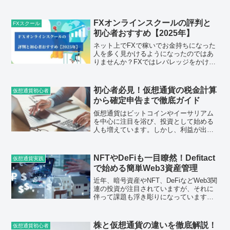
す。わざわざ決まった日時に勉強せずと
もネット環境が整っていればどこでも学
習することができます。今回はFXオンラ
FXオンラインスクールの評判と
FXスクール
インスクールの中でもタケ...
初心者おすすめ【2025年】
ネット上でFXで稼いでお金持ちになった
人を多く見かけるようになったのではあ
りませんか？FXではレバレッジをかける
ことで自分が持っている資産以上の資金
で取引することができるため、多少の値
動きでも大金を稼ぐことができていま
初心者必見！仮想通貨の税金計算
仮想通貨初心者
す。しかし、FXで大損...
から確定申告まで徹底ガイド
仮想通貨はビットコインやイーサリアム
を中心に注目を浴び、投資として始める
人も増えています。しかし、利益が出た
際に多くの人が直面するのが税金の問題
です。「仮想通貨の利益にどれくらい税
金がかかるのか」「確定申告は必要なの
NFTやDeFiも一目瞭然！Defitact
仮想通貨実践
か」など、疑問や不安を感...
で始める簡単Web3資産管理
近年、暗号資産やNFT、DeFiなどWeb3関
連の投資が注目されていますが、それに
伴って課題も浮き彫りになっています。
資産が複数のウォレットやプラットフォ
ームに分散されることで、どこに何を保
有しているのか把握するのが難しくなる
株と仮想通貨の違いを徹底解説！
仮想通貨初心者
ことがあります...