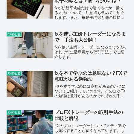
動平均線とは？勝つためには？
fxが移動平均線だけで勝てるのか、勝て
る方法について、注意点も含めてご紹介
します。また、移動平均線と他の指標を
組み合わせて勝つ方法もご紹介します。
fxを使い主婦トレーダーになるま
FX初心者
で 手法も大公開！
fxを使い主婦トレーダーになるまでを3人
それぞれ生活環境から取引手法までご紹
介します。
fxを本で学ぶのは意味ない？FXで
FX初心者
意味がある勉強法
FXを本で学ぶのには意味があるのか？に
ついてご紹介していきます。そのほかFX
の勉強は意味があるのかそれぞれの手法
についてと注意点についてもご紹介しま
す。
プロFXトレーダーの取引手法の
FX初心者
比較と解説
FXのプロトレーダーについてメディアで
も露出することが多くなっています。も