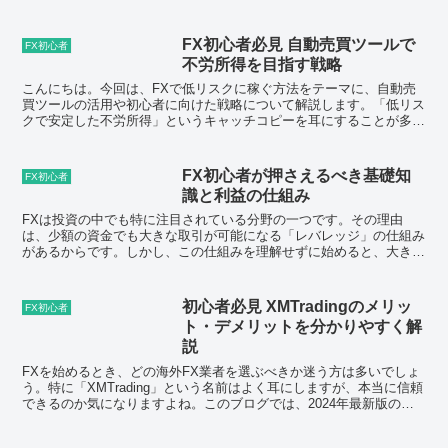
はなく、取引の成否を左右する重要な知
識です。本記事では、FX初心者が収益を
最大化するために知っておくべき100個の
FX初心者必見 自動売買ツールで
FX初心者
基本用語を7つの...
不労所得を目指す戦略
こんにちは。今回は、FXで低リスクに稼ぐ方法をテーマに、自動売
買ツールの活用や初心者に向けた戦略について解説します。「低リス
クで安定した不労所得」というキャッチコピーを耳にすることが多い
FXですが、その実態や注意点をしっかり理解することが大...
FX初心者が押さえるべき基礎知
FX初心者
識と利益の仕組み
FXは投資の中でも特に注目されている分野の一つです。その理由
は、少額の資金でも大きな取引が可能になる「レバレッジ」の仕組み
があるからです。しかし、この仕組みを理解せずに始めると、大きな
リスクを伴うことになります。この記事では、初心者が知って...
初心者必見 XMTradingのメリッ
FX初心者
ト・デメリットを分かりやすく解
説
FXを始めるとき、どの海外FX業者を選ぶべきか迷う方は多いでしょ
う。特に「XMTrading」という名前はよく耳にしますが、本当に信頼
できるのか気になりますよね。このブログでは、2024年最新版の情
報を基に、XMTradingの特徴やメリッ...