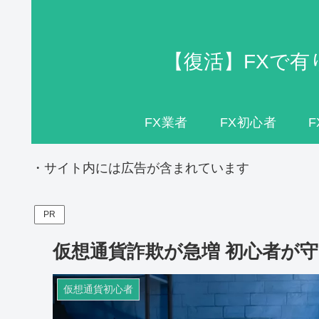
【復活】FXで有
FX業者
FX初心者
・サイト内には広告が含まれています
PR
仮想通貨詐欺が急増 初心者が
仮想通貨初心者