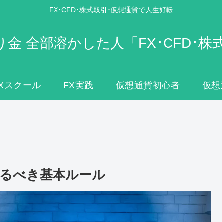
FX･CFD･株式取引･仮想通貨で人生好転
り金 全部溶かした人「FX･CFD･株
FXスクール
FX実践
仮想通貨初心者
仮想
守るべき基本ルール