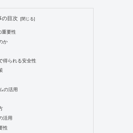
事の目次
の重要性
のか
で得られる安全性
策
ムの活用
方
の活用
要性