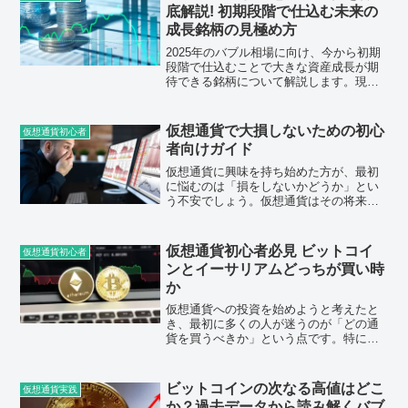
心者が始めるならどちらが...
底解説! 初期段階で仕込む未来の
成長銘柄の見極め方
2025年のバブル相場に向け、今から初期
段階で仕込むことで大きな資産成長が期
待できる銘柄について解説します。現在
の市場動向を踏まえた上で、これから注
目すべき分野や銘柄を紹介し、さらにそ
の見極め方について具体的にお伝えしま
仮想通貨で大損しないための初心
仮想通貨初心者
す。将来性のある銘柄...
者向けガイド
仮想通貨に興味を持ち始めた方が、最初
に悩むのは「損をしないかどうか」とい
う不安でしょう。仮想通貨はその将来性
や成長性に注目が集まる一方で、リスク
も高い世界です。このブログでは、初心
者が仮想通貨投資を始める際によくある
仮想通貨初心者必見 ビットコイ
仮想通貨初心者
失敗とその回避方法を詳し...
ンとイーサリアムどっちが買い時
か
仮想通貨への投資を始めようと考えたと
き、最初に多くの人が迷うのが「どの通
貨を買うべきか」という点です。特にビ
ットコインとイーサリアムは知名度も高
く、多くの投資家から注目されているた
め、どちらに投資すべきか悩んでしまう
ビットコインの次なる高値はどこ
仮想通貨実践
ことがよくあります。結論...
か？過去データから読み解くバブ