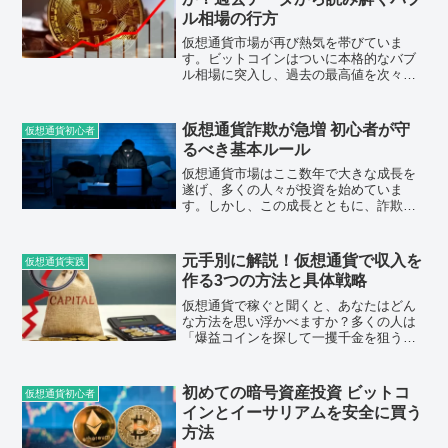
ル相場の行方
仮想通貨市場が再び熱気を帯びていま
す。ビットコインはついに本格的なバブ
ル相場に突入し、過去の最高値を次々に
更新している状況です。この中で多くの
投資家が抱える疑問が、「どこで利確す
ればよいのか」ということではないでし
仮想通貨詐欺が急増 初心者が守
仮想通貨初心者
ょうか。そして、このバブル...
るべき基本ルール
仮想通貨市場はここ数年で大きな成長を
遂げ、多くの人々が投資を始めていま
す。しかし、この成長とともに、詐欺行
為も急増しています。特に初心者は、そ
の知識不足を狙われやすく、被害に遭う
ケースが多く見られます。本記事では、
元手別に解説！仮想通貨で収入を
仮想通貨実践
初心者が仮想通貨詐欺に巻き...
作る3つの方法と具体戦略
仮想通貨で稼ぐと聞くと、あなたはどん
な方法を思い浮かべますか？多くの人は
「爆益コインを探して一攫千金を狙う」
というイメージを持つかもしれません。
しかし、それは正直なところ、非常にリ
スクの高い方法です。仮想通貨の世界で
初めての暗号資産投資 ビットコ
仮想通貨初心者
着実に収入を作るためには...
インとイーサリアムを安全に買う
方法