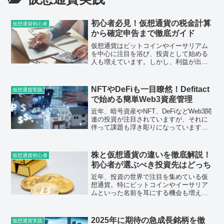
初心者必見！仮想通貨の税金計算
仮想通貨初心者
から確定申告まで徹底ガイド
仮想通貨はビットコインやイーサリアム
を中心に注目を浴び、投資として始める
人も増えています。しかし、利益が出た
際に多くの人が直面するのが税金の問題
です。「仮想通貨の利益にどれくらい税
金がかかるのか」「確定申告は必要なの
NFTやDeFiも一目瞭然！Defitact
仮想通貨実践
か」など、疑問や不安を感...
で始める簡単Web3資産管理
近年、暗号資産やNFT、DeFiなどWeb3関
連の投資が注目されていますが、それに
伴って課題も浮き彫りになっています。
資産が複数のウォレットやプラットフォ
ームに分散されることで、どこに何を保
有しているのか把握するのが難しくなる
株と仮想通貨の違いを徹底解説！
仮想通貨初心者
ことがあります...
初心者が選ぶべき投資先はどっち
近年、投資の世界で注目を集めている仮
想通貨。特にビットコインやイーサリア
ムといった名前を耳にする機会も増えて
きました。一方で、伝統的な投資方法と
して長い歴史を持つ株式投資も根強い人
気があります。では、株と仮想通貨、初
2025年に期待の急成長銘柄を徹
仮想通貨実践