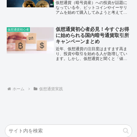
仮想通貨（暗号資産）への投資が話題に
なっている今、ビットコインやイーサリ
アムを始めて購入してみようと考えてい
る人も多いでしょう。しかし「投資は難
しそう」「どうやって買えばいいのかわ
からない」といった不安もあるかもしれ
仮想通貨初心者必見！今すぐお得
仮想通貨初心者
ません。そこでこの記事で...
に始められる国内暗号通貨取引所
キャンペーンまとめ
近年、仮想通貨の注目度はますます高ま
り、投資や取引を始める人が急増してい
ます。しかし、仮想通貨と聞くと「値動
きが激しい」「難しそう」と感じる方も
多いかもしれません。そんな初心者の方
でも、今ならお得に仮想通貨を始められ
るキャンペーンが多数実施...
ホーム
仮想通貨実践